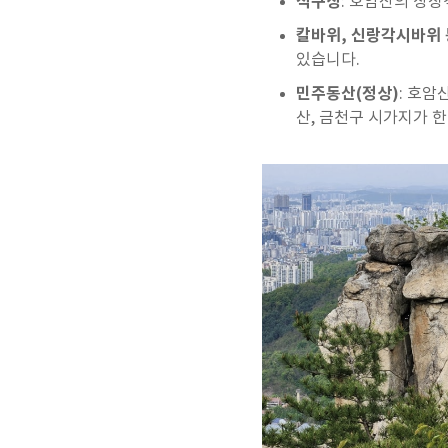
석구상
: 호암산의 상
칼바위, 신랑각시바위 
있습니다.
민주동산(정상)
: 호암
산, 금천구 시가지가 