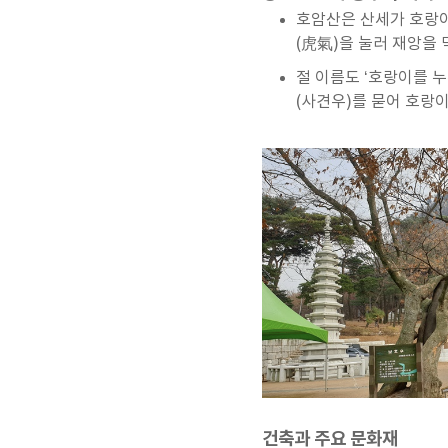
호암산은 산세가 호랑이
(虎氣)을 눌러 재앙을
절 이름도 ‘호랑이를 누
(사견우)를 묻어 호랑
건축과 주요 문화재