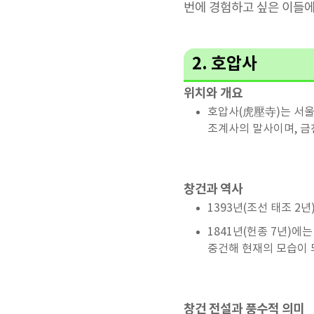
번에 경험하고 싶은 이들에
2. 호압사
위치와 개요
호압사(虎壓寺)는 서울
조계사의 말사이며, 금
창건과 역사
1393년(조선 태조 2
1841년(헌종 7년)에
중건해 현재의 모습이 
창건 전설과 풍수적 의미