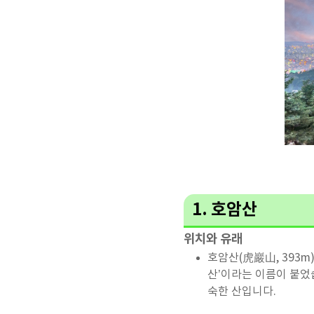
1. 호암산
위치와 유래
호암산(虎巖山, 393
산’이라는 이름이 붙었
숙한 산입니다.