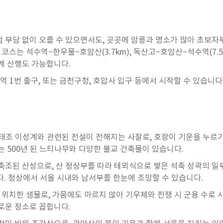
 부담 없이 오를 수 있으면서도, 곳곳에 암릉과 명소가 많아 초보자
 코스는 석수역~한우물~호암산(3.7km), 독산고~호암산~석수역(7.5
계 산행도 가능합니다.
 1번 출구, 또는 금천구청, 호압사 입구 등에서 시작할 수 있습니다
선 태조 이성계와 관련된 전설이 전해지는 사찰로, 호랑이 기운을 누
는 500년 된 느티나무와 다양한 불교 건축물이 있습니다.
축조된 산성으로, 산 정상부를 따라 테뫼식으로 쌓은 석축 성곽의 일부(
다. 정상에서 서울 시내와 남서부를 한눈에 조망할 수 있습니다.
에 위치한 샘물로, 가뭄에도 마르지 않아 기우제와 전쟁 시 군용 수로 
로운 장소로 꼽힙니다.