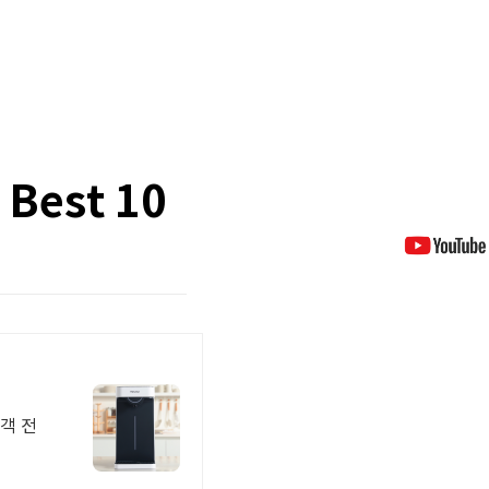
est 10
객 전