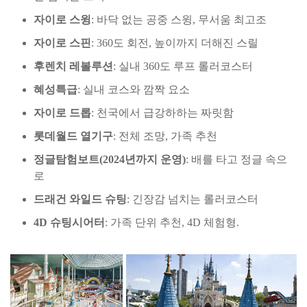
자이로 스윙
: 바닥 없는 공중 스윙, 무서움 최고조
자이로 스핀
: 360도 회전, 높이까지 더해진 스릴
후렌치 레볼루션
: 실내 360도 루프 롤러코스터
혜성특급
: 실내 코스와 깜짝 요소
자이로 드롭
: 천국에서 급강하하는 짜릿함
롯데월드 열기구
: 전체 조망, 가족 추천
정글탐험보트(2024년까지 운영)
: 배를 타고 정글 속으
로
드래건 와일드 슈팅
: 긴장감 넘치는 롤러코스터
4D 슈팅시어터
: 가족 단위 추천, 4D 체험형.