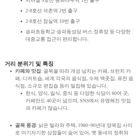
지하철 9호선 송파나루역 1번 출구
2·8호선 석촌역 2번 출구
2·8호선 잠실역 10번 출구
송파초등학교·송파동성당 버스 정류장 등 다양한
대중교통 접근이 편리합니다.
거리 분위기 및 특징
카페와 맛집
: 골목을 따라 개성 넘치는 카페, 브런치 카
페, 디저트숍, 세계 각국의 음식점, 수제 맥줏집, 퓨전 음
식점, 소규모 편집숍 등이 밀집해 있습니다.
한식, 양식, 일식, 중식 등 다양한 식당이 60여 곳,
카페만도 40곳이 넘으며, SNS에서 유명해진 맛집
과 카페가 많습니다.
골목 풍경
: 낡은 빌라와 주택, 1980~90년대 양옥집 사이
로 아기자기한 상점들이 숨어 있어, 옛 동네의 정취와