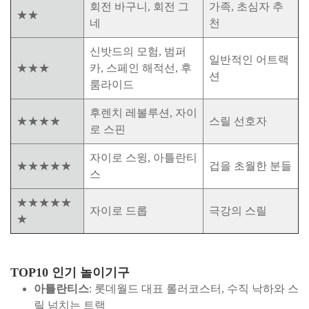
회전 바구니, 회전 그
가족, 초심자 추
★★
네
천
신밧드의 모험, 범퍼
일반적인 어트랙
★★★
카, 스페인 해적선, 후
션
룸라이드
후렌치 레볼루션, 자이
★★★★
스릴 선호자
로 스핀
자이로 스윙, 아틀란티
★★★★★
겁을 초월한 분들
스
★★★★★
자이로 드롭
극강의 스릴
★
TOP10 인기 놀이기구
아틀란티스
: 롯데월드 대표 롤러코스터, 수직 낙하와 스
릴 넘치는 트랙