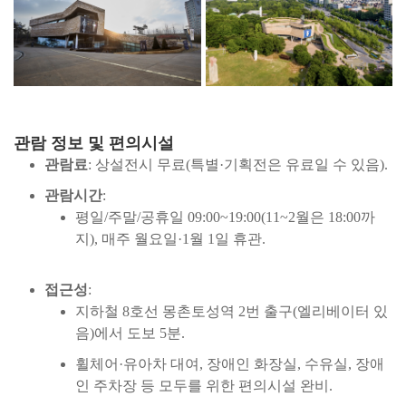
관람 정보 및 편의시설
관람료
: 상설전시 무료(특별·기획전은 유료일 수 있음).
관람시간
:
평일/주말/공휴일 09:00~19:00(11~2월은 18:00까
지), 매주 월요일·1월 1일 휴관.
접근성
:
지하철 8호선 몽촌토성역 2번 출구(엘리베이터 있
음)에서 도보 5분.
휠체어·유아차 대여, 장애인 화장실, 수유실, 장애
인 주차장 등 모두를 위한 편의시설 완비.