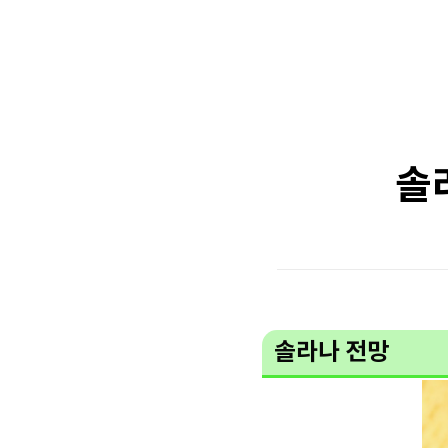
솔
솔라나 전망